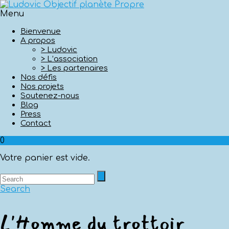
Menu
Bienvenue
A propos
> Ludovic
> L’association
> Les partenaires
Nos défis
Nos projets
Soutenez-nous
Blog
Press
Contact
0
Votre panier est vide.
Search
L'Homme du trottoir